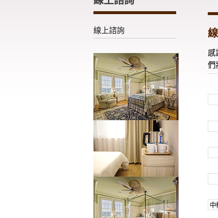
線上諮詢
線
感
們