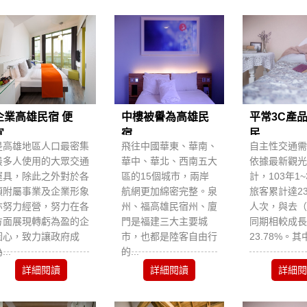
企業高雄民宿 便
中樓被譽為高雄民
平常3C產
...
宿...
民...
是高雄地區人口最密集
飛往中國華東、華南、
自主性交通需
最多人使用的大眾交通
華中、華北、西南五大
依據最新觀光
運具，除此之外對於各
區的15個城市，兩岸
計，103年1
項附屬事業及企業形象
航網更加綿密完整。泉
旅客累計達23
亦努力經營，努力在各
州、福高雄民宿州、廈
人次，與去（
方面展現轉虧為盈的企
門是福建三大主要城
同期相較成長
圖心，致力讓政府成
市，也都是陸客自由行
23.78%。其中
...
的...
詳細閱讀
詳細閱讀
詳細閱