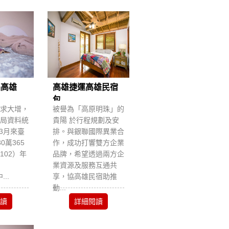
品高雄
高雄捷運高雄民宿
包...
求大增，
​被譽為「高原明珠」的
局資料統
貴陽 於行程規劃及安
~3月來臺
排。與銀聯國際異業合
0萬365
作，成功打響雙方企業
102）年
品牌，希望透過兩方企
業資源及服務互通共
...
享，協高雄民宿助推
動...
讀
詳細閱讀