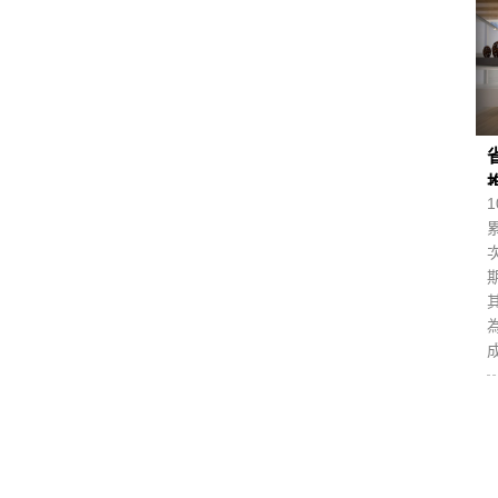
推
為
成