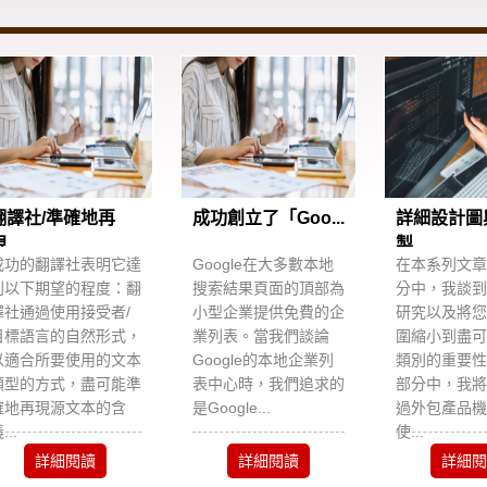
翻譯社/準確地再
成功創立了「Goo...
詳細設計圖
...
製...
成功的翻譯社表明它達
Google在大多數本地
在本系列文章
到以下期望的程度：翻
搜索結果頁面的頂部為
分中，我談到
譯社通過使用接受者/
小型企業提供免費的企
研究以及將您
目標語言的自然形式，
業列表。當我們談論
圍縮小到盡可
以適合所要使用的文本
Google的本地企業列
類別的重要性
類型的方式，盡可能準
表中心時，我們追求的
部分中，我將
確地再現源文本的含
是Google...
過外包產品機
...
使...
詳細閱讀
詳細閱讀
詳細閱