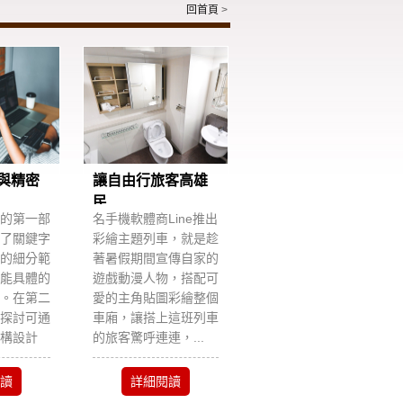
回首頁
>
與精密
讓自由行旅客高雄
民...
的第一部
名手機軟體商Line推出
了關鍵字
彩繪主題列車，就是趁
的細分範
著暑假期間宣傳自家的
能具體的
遊戲動漫人物，搭配可
。在第二
愛的主角貼圖彩繪整個
探討可通
車廂，讓搭上這班列車
構設計
的旅客驚呼連連，...
讀
詳細閱讀