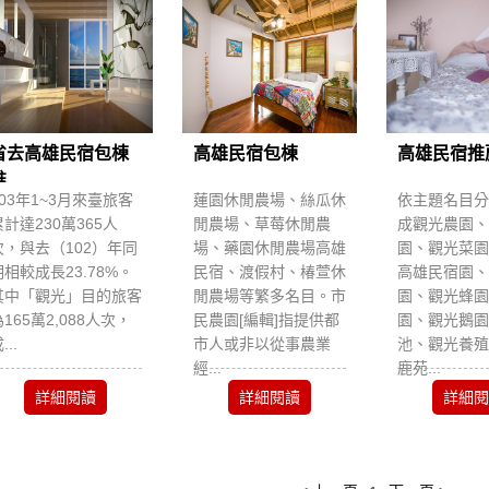
省去高雄民宿包棟
高雄民宿包棟
高雄民宿推
...
103年1~3月來臺旅客
蓮園休閒農場、絲瓜休
依主題名目分
累計達230萬365人
閒農場、草莓休閒農
成觀光農園、
次，與去（102）年同
場、藥園休閒農場高雄
園、觀光菜園
期相較成長23.78%。
民宿、渡假村、椿萱休
高雄民宿園、
其中「觀光」目的旅客
閒農場等繁多名目。市
園、觀光蜂園
165萬2,088人次，
民農園[編輯]指提供都
園、觀光鵝園
...
市人或非以從事農業
池、觀光養殖
經...
鹿苑...
詳細閱讀
詳細閱讀
詳細閱