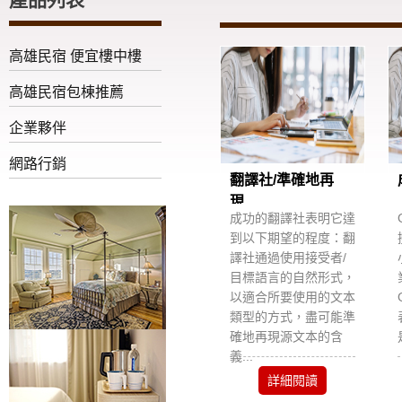
高雄民宿 便宜樓中樓
高雄民宿包棟推薦
企業夥伴
網路行銷
翻譯社/準確地再
現...
成功的翻譯社表明它達
到以下期望的程度：翻
譯社通過使用接受者/
目標語言的自然形式，
以適合所要使用的文本
類型的方式，盡可能準
確地再現源文本的含
義...
詳細閱讀