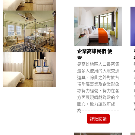
企業高雄民宿 便
宜...
是高雄地區人口最密集
最多人使用的大眾交通
運具，除此之外對於各
項附屬事業及企業形象
亦努力經營，努力在各
方面展現轉虧為盈的企
圖心，致力讓政府成
為...
詳細閱讀