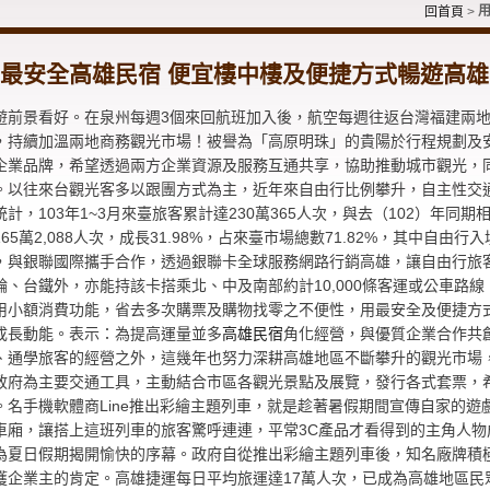
回首頁
>
最安全高雄民宿 便宜樓中樓及便捷方式暢遊高雄
遊前景看好。在泉州每週3個來回航班加入後，航空每週往返台灣福建兩地的
，持續加溫兩地商務觀光市場！被譽為「高原明珠」的貴陽於行程規劃及
企業品牌，希望透過兩方企業資源及服務互通共享，協助推動城市觀光，
。以往來台觀光客多以跟團方式為主，近年來自由行比例攀升，自主性交
統計，103年1~3月來臺旅客累計達230萬365人次，與去（102）年同期
165萬2,088人次，成長31.98%，占來臺市場總數71.82%，其中自
，與銀聯國際攜手合作，透過銀聯卡全球服務網路行銷高雄，讓自由行旅
輪、台鐵外，亦能持該卡搭乘北、中及南部約計10,000條客運或公車路
用小額消費功能，省去多次購票及購物找零之不便性，用最安全及便捷方
成長動能。表示：為提高運量並多
高雄民宿
角化經營，與優質企業合作共
、通學旅客的經營之外，這幾年也努力深耕高雄地區不斷攀升的觀光市場
政府為主要交通工具，主動結合市區各觀光景點及展覽，發行各式套票，
。名手機軟體商Line推出彩繪主題列車，就是趁著暑假期間宣傳自家的
車廂，讓搭上這班列車的旅客驚呼連連，平常3C產品才看得到的主角人
為夏日假期揭開愉快的序幕。政府自從推出彩繪主題列車後，知名廠牌積
獲企業主的肯定。高雄捷運每日平均旅運達17萬人次，已成為高雄地區民