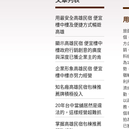
用最安全高雄民宿 便宜
用
樓中樓及便捷方式暢遊
旅
高雄
個
顯示高雄民宿 便宜樓中
方
銷
樓政府行銷創意的廣度
料
與深度已獲企業主的肯
為
企業形象高雄民宿 便宜
勢
宿
樓中樓亦努力經營
利
知名廠高雄民宿包棟推
濟
薦牌積極投入
勤
以
20年台中當舖居然是違
務
法的，這樣經營超難抓
個
拍
掌握高雄民宿包棟推薦
已