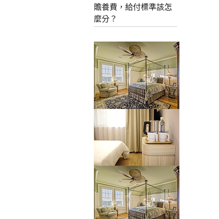
贍養費，給付標準該怎
麼分？