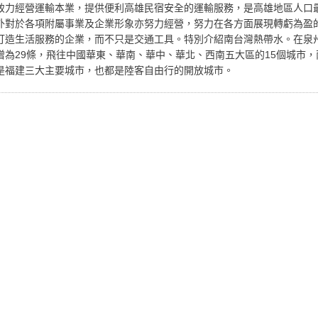
致力經營運輸本業，提供便利高雄民宿安全的運輸服務，是高雄地區人口
外對於各項附屬事業及企業形象亦努力經營，努力在各方面展現轉虧為盈
打造生活服務的企業，而不只是交通工具。特別介紹南台灣熱帶水。在泉
增為29條，飛往中國華東、華南、華中、華北、西南五大區的15個城市
是福建三大主要城市，也都是陸客自由行的開放城市。