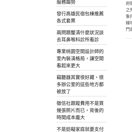
服務趨勢
府
之
發行高雄民宿包棟推薦
象
各式套票
線
門
兩問題釐清什麼狀況該
去耳鼻喉科診所看診
專業桃園空間設計師的
室內裝潢格局，讓空間
看起來更大
竊聽器其實很好藏，很
多辦公室的這些地方都
被放了
徵信社跟蹤費用不是買
幾張照片而已，背後的
時間成本龐大
不是妨礙家庭就要支付