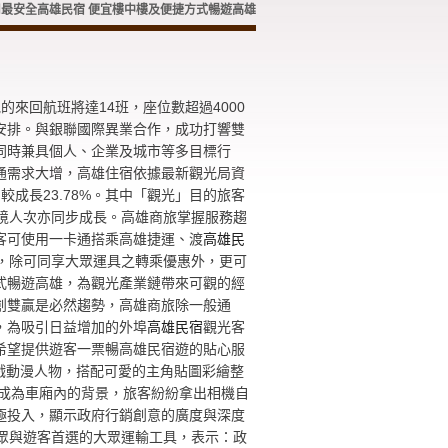
用最安全高雄民宿 便宜樓中樓及便捷方式暢遊高雄
來回航班將達14班，座位數超過4000
安排。與銀聯國際異業合作，成功打響雙
同時兼具個人、企業及城市等多目標行
通需求大增，高雄住宿依據最新觀光局資
相較成長23.78%。其中「觀光」目的旅客
由行入境人次亦同步成長。高雄商旅掌握服務趨
客可使用一卡通搭乘高雄捷運、渡
高雄民
線，除可同享大眾運具之轉乘優惠外，更可
式暢遊高雄，為觀光產業鏈帶來可觀的經
創雙贏是必然趨勢，高雄商旅除一般通
，為吸引日益增加的外埠
高雄民宿
觀光客
希望提供遊客一票暢高雄民宿遊的貼心服
遊戲動漫人物，搭配可愛的主角貼圖彩繪整
物成為車廂內的背景，旅客紛紛拿出相機自
極投入，顯示政府行銷創意的廣度與深度
眾與遊客首選的大眾運輸工具，表示：政