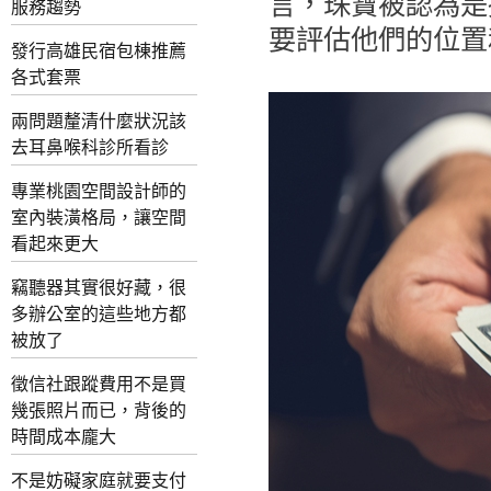
言，珠寶被認為是
服務趨勢
要評估他們的位置
發行高雄民宿包棟推薦
各式套票
兩問題釐清什麼狀況該
去耳鼻喉科診所看診
專業桃園空間設計師的
室內裝潢格局，讓空間
看起來更大
竊聽器其實很好藏，很
多辦公室的這些地方都
被放了
徵信社跟蹤費用不是買
幾張照片而已，背後的
時間成本龐大
不是妨礙家庭就要支付