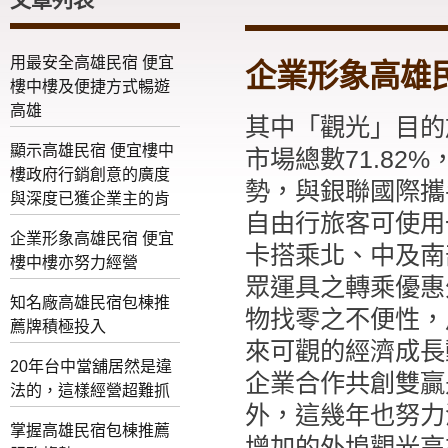
用最安全高雄民宿 便宜
企業形象高雄
樓中樓及便捷方式暢遊
高雄
其中「觀光」目的旅
顯示高雄民宿 便宜樓中
市場總數71.8
樓政府行銷創意的廣度
勢，與銀聯國際攜
與深度已獲企業主的肯
自由行旅客可使用
企業形象高雄民宿 便宜
卡搭乘北、中及南
樓中樓亦努力經營
眾運具之轉乘優惠
知名廠高雄民宿包棟推
物找零之不便性，
薦牌積極投入
來可觀的經濟成長
20年台中當舖居然是違
企業合作共創雙贏
法的，這樣經營超難抓
外，這幾年也努力
掌握高雄民宿包棟推薦
增加的外埠觀光高