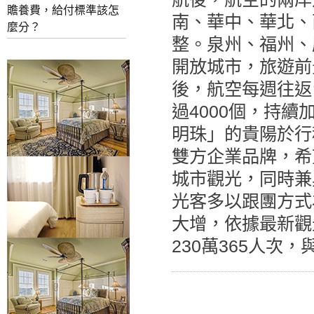
贍養費，給付標準該怎
南、華中、華北、
麼分？
整。泉州、福州、
開放城市，旅遊前
後，航空每週往返
過4000個，持續
明珠」的貴陽於行
雙方企業品牌，希
城市觀光，同時兼
光客多以跟團方式
大增，依據最新觀
230萬365人次，