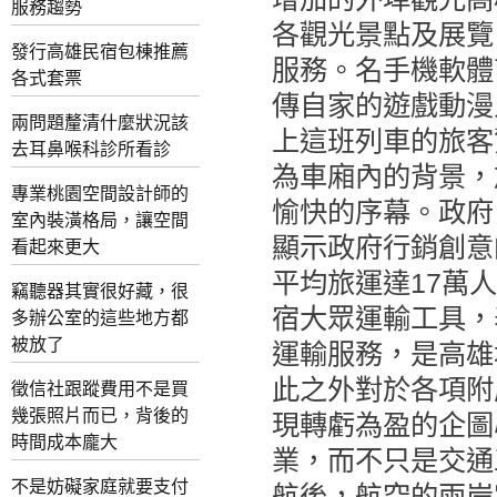
服務趨勢
各觀光景點及展覽
發行高雄民宿包棟推薦
服務。​名手機軟
各式套票
傳自家的遊戲動漫
兩問題釐清什麼狀況該
上這班列車的旅客
去耳鼻喉科診所看診
為車廂內的背景，
專業桃園空間設計師的
愉快的序幕。政府
室內裝潢格局，讓空間
顯示政府行銷創意
看起來更大
平均旅運達17萬
竊聽器其實很好藏，很
宿大眾運輸工具，
多辦公室的這些地方都
被放了
運輸服務，是高雄
此之外對於各項附
徵信社跟蹤費用不是買
幾張照片而已，背後的
現轉虧為盈的企圖
時間成本龐大
業，而不只是交通
不是妨礙家庭就要支付
航後，航空的兩岸