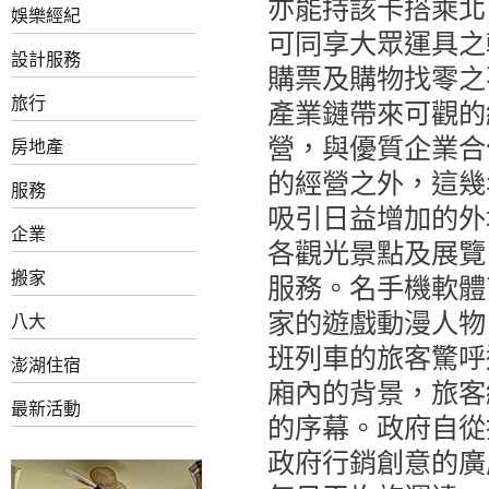
亦能持該卡搭乘北
娛樂經紀
可同享大眾運具之
設計服務
購票及購物找零之
旅行
產業鏈帶來可觀的
營，與優質企業合
房地產
的經營之外，這幾
服務
吸引日益增加的外
企業
各觀光景點及展覽
搬家
服務。名手機軟體
家的遊戲動漫人物
八大
班列車的旅客驚呼
澎湖住宿
廂內的背景，旅客
最新活動
的序幕。政府自從
政府行銷創意的廣