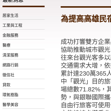
居家生活
為提高高雄民
工業與工程
金融服務
成功打響雙方企業
醫療
協助推動城市觀光
清潔服務
往來台觀光客多以
交通需求大增，依
網路行銷
累計達230萬36
徵信社
中「觀光」目的旅客
貸款
場總數71.82
環氧樹脂
勢，與銀聯國際攜
自由行旅客可使用
醫學美容