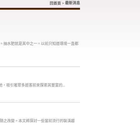
最新消息
回首頁
>
。抽水肥就是其中之一。以前只知道環境一直都
，吸引著眾多遊客前來探索其豐富的...
隨之改變。本文將探討一些當前流行的裝潢趨