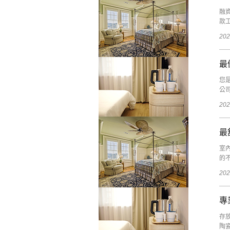
融
款工
202
最
您
公
202
最
室
的
202
專
存
陶