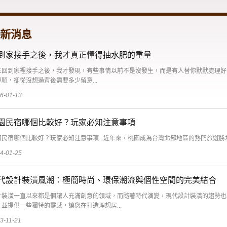
新消息
到家接手之後，我才真正懂得抽水肥的重量
正回到家裡接手之後，我才發現，有些事情以前不是沒發生，而是有人替你默默處理好
算順，卻從沒想過背後需要多少留意...
6-01-13
園民宿哪個比較好？玩家必知注意事項
園民宿哪個比較好？玩家必知注意事項 近年來，桃園成為台灣北部地區的熱門旅遊勝地
4-01-25
代設計裝潢風潮：極簡時尚、環保潮流與個性空間的完美結合
計裝潢一直以來都是個讓人充滿創意的領域，而隨著時代演變，現代設計裝潢的趨勢也
，並提供一些獨特的靈感，讓您在打造理想居...
3-11-21