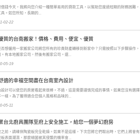
資借錢今天，我將向您介紹一種簡單易用的貸款工具，以幫助您度過短期的財務困難，
具。如您所知，長期的...
1-02-22
優質的台南搬家！價格、費用、便宜、優質
是否想僱用一家搬家公司將您所有的珍貴財產轉移到新家中？只需按照以下步驟操作，
司。有本地搬家公司，然後有搬家公司。還...
0-05-19
舒適的幸福空間盡在台南室內設計
內設計可以使您的房屋看起來很棒。不過，這是需要謹慎完成的事情。如果您沒有選擇
不一樣。為了獲得適合您個人風格和品味的...
0-05-11
業台北廚具團隊至府上安全施工，給您一個夢幻廚房
放之前，請確保陶瓷板完全乾燥。如果不是這樣，下次您將它們取出時，它們上將會有
瓷板表面潮濕，那麼細菌被其侵襲的機率會...