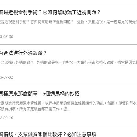
麼是近視雷射手術？它如何幫助矯正近視問題？
麼是近視雷射手術？它如何幫助矯正近視問題？ 近視，又稱遠視，是一種常見的視覺
3-08-30
否合法進行外遇跟蹤？
否合法進行外遇跟蹤？ 外遇跟蹤是指一方對另一方進行秘密監視和跟蹤，通常是因為
3-07-31
馬桶原來那麼簡單！5個通馬桶的妙招
會定期進行房屋通水管維護，以保持房屋的價值並維護組件的功能。然而，即使你每次
都沒有損壞，所有固定裝置都正常工作。您...
2-03-10
資借錢、支票融資哪個比較好？必知注意事項