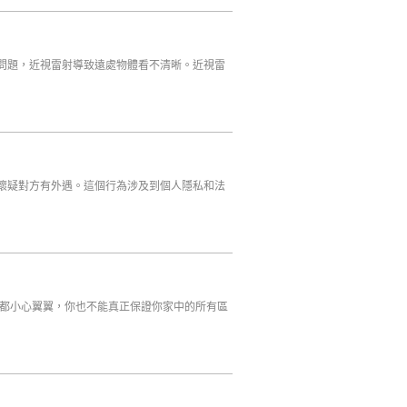
問題，近視雷射導致遠處物體看不清晰。近視雷
懷疑對方有外遇。這個行為涉及到個人隱私和法
都小心翼翼，你也不能真正保證你家中的所有區