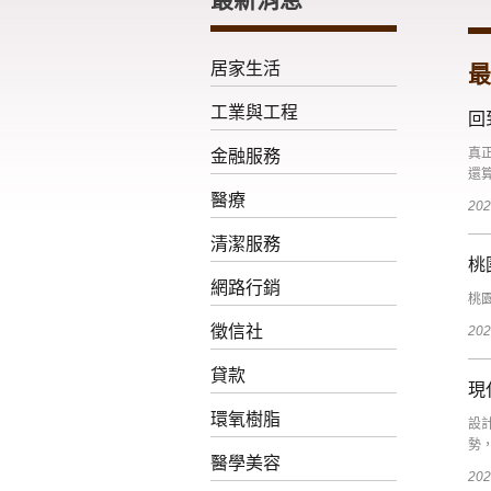
居家生活
最
工業與工程
回
真
金融服務
還
醫療
202
清潔服務
桃
網路行銷
桃
徵信社
202
貸款
現
環氧樹脂
設
勢
醫學美容
202