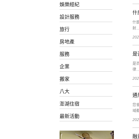
娛樂經紀
什
設計服務
什
射...
旅行
202
房地產
是
服務
是
企業
律...
搬家
202
八大
通
澎湖住宿
您
域
最新活動
202
融