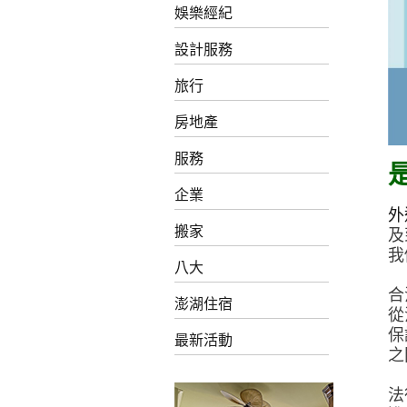
娛樂經紀
設計服務
旅行
房地產
服務
企業
外
搬家
及
我
八大
合
澎湖住宿
從
保
最新活動
之
法