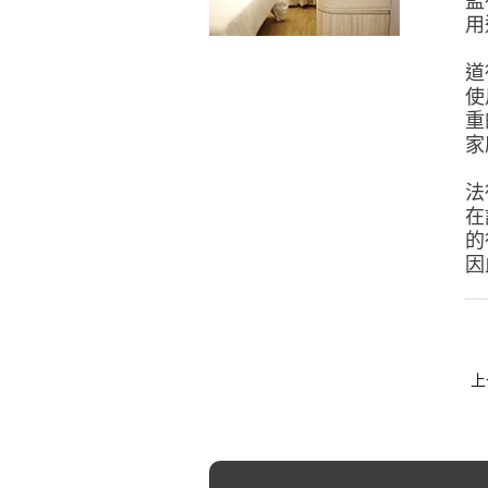
監
用
道
使
重
家
法
在
的
因
上