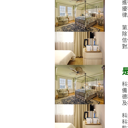
進
擾
律
第
除
信
對
科
備
德
及
科
科