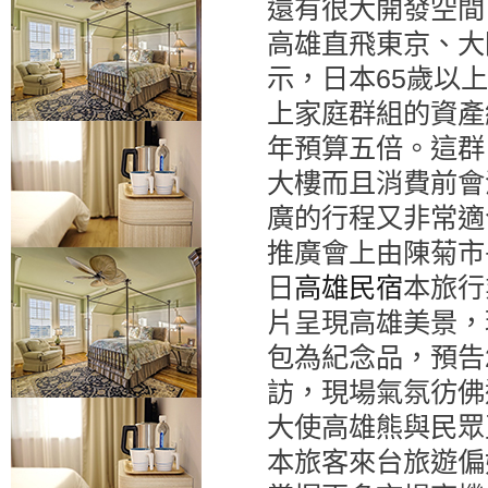
還有很大開發空間
高雄直飛東京、大
示，日本65歲以上
上家庭群組的資產
年預算五倍。這群「精
大樓而且消費前會
廣的行程又非常適
推廣會上由陳菊市
日
高雄民宿
本旅行
片呈現高雄美景，
包為紀念品，預告
訪，現場氣氛彷佛
大使高雄熊與民眾
本旅客來台旅遊偏