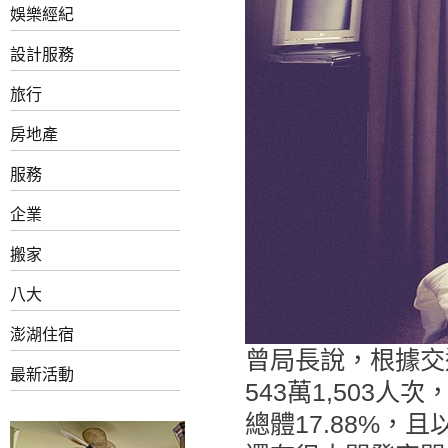
娛樂經紀
設計服務
旅行
房地產
服務
企業
搬家
八大
澎湖住宿
曾局長說，根據交通
最新活動
543萬1,503人
總體17.88%