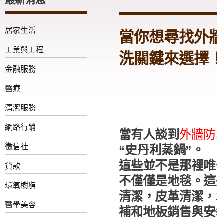
居家生活
當你想尋找外
工業與工程
洗關鍵來選擇
金融服務
醫療
清潔服務
網路行銷
當有人談到
外牆防
徵信社
“史丹利蒸鍋”。
這些並不是那裡唯
貸款
不僅僅是地毯。這
環氧樹脂
清潔，皮革清潔，
醫學美容
補和地板銷售與安