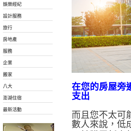
娛樂經紀
設計服務
旅行
房地產
服務
企業
搬家
在您的房屋旁
八大
支出
澎湖住宿
最新活動
而且您不太可
數人來說，低