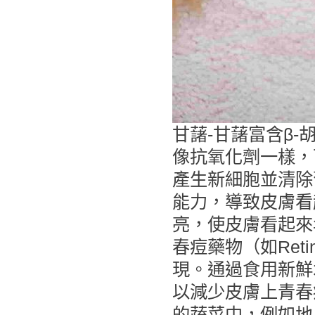
甘藷-甘藷富含β
像抗氧化劑一樣，
產生新細胞並清除
能力，導致皮膚看
亮，使皮膚看起來
春痘藥物（如Ret
現。通過食用新鮮
以減少皮膚上青春
的蔬菜中，例如地