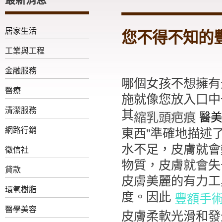
居家生活
您不得不知的豐
工業與工程
金融服務
哪個女孩不想擁有
醫療
施就像您放入口中
清潔服務
其
縮乳頭疤痕
醫美
網路行銷
東西”準確地描述
水不足，皮膚就會
徵信社
物質，皮膚就會失
貸款
皮膚美麗的有力工
環氧樹脂
度。因此
豐額手
醫學美容
皮膚柔軟光滑和發