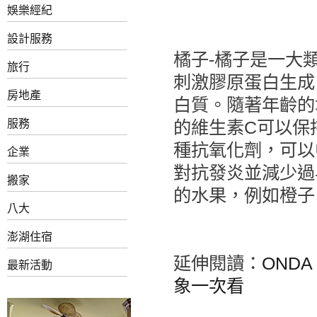
娛樂經紀
設計服務
橘子-橘子是一大
旅行
刺激膠原蛋白生成
房地產
白質。隨著年齡的
的維生素C可以保
服務
種抗氧化劑，可以
企業
對抗發炎並減少過
搬家
的水果，例如橙子
八大
澎湖住宿
延伸閱讀：
OND
最新活動
象一次看