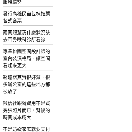
服務趨勢
發行高雄民宿包棟推薦
各式套票
兩問題釐清什麼狀況該
去耳鼻喉科診所看診
專業桃園空間設計師的
室內裝潢格局，讓空間
看起來更大
竊聽器其實很好藏，很
多辦公室的這些地方都
被放了
徵信社跟蹤費用不是買
幾張照片而已，背後的
時間成本龐大
不是妨礙家庭就要支付