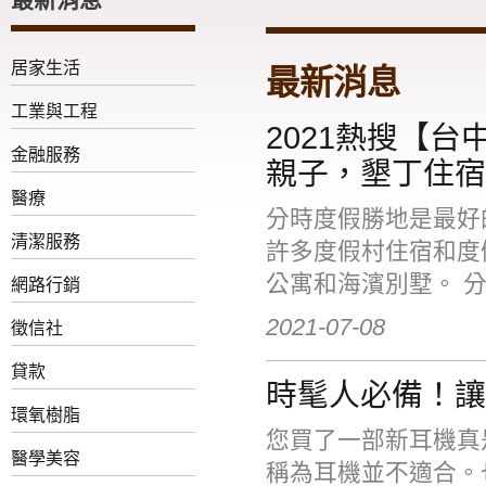
居家生活
最新消息
工業與工程
2021熱搜【
金融服務
親子，墾丁住宿
醫療
分時度假勝地是最好
清潔服務
許多度假村住宿和度
公寓和海濱別墅。 分時
網路行銷
2021-07-08
徵信社
貸款
時髦人必備！讓
環氧樹脂
您買了一部新耳機真
醫學美容
稱為耳機並不適合。