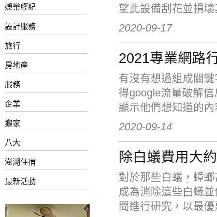
望此設備刮花並損壞其
娛樂經紀
2020-09-17
設計服務
旅行
2021專業網
房地產
有沒有想過組成關鍵
服務
得google流量破
企業
顯示他們想知道的內容？
搬家
2020-09-14
八大
除白蟻費用大約
澎湖住宿
對於那些白蟻，蟑螂
最新活動
成為消除這些白蟻並
間進行研究，以最優惠